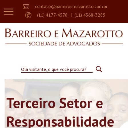
contato@barreiroemazarotto.com.br
Áreas de Atuação
(11) 4177-4578
|
(11) 4368-3285
Sobre nós
Artigos e Notícias
Empreendedor
Parceiros
Contato
Olá visitante, o que você procura?
Terceiro Setor e
Responsabilidade